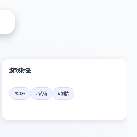
载
游戏标签
#2D+
#武術
#劇情