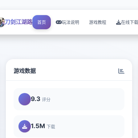
刀剑江湖路
首页
玩法说明
游戏教程
在线下
游戏数据
9.3
评分
1.5M
下载