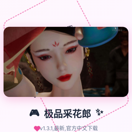
🎁
🎮
🎮
极品采花郎
✨
v1.3.1,最新,官方中文下载