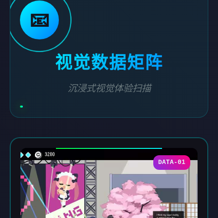
📧
视觉数据矩阵
沉浸式视觉体验扫描
DATA-01