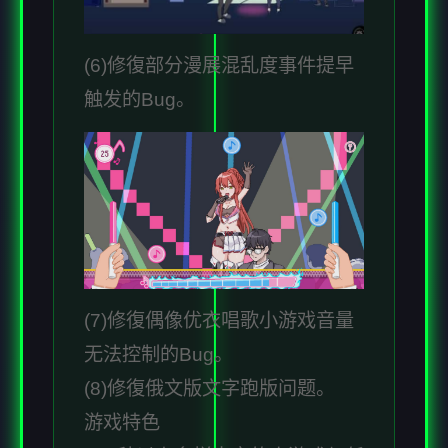
(6)修復部分漫展混乱度事件提早
触发的Bug。
(7)修復偶像优衣唱歌小游戏音量
无法控制的Bug。
(8)修復俄文版文字跑版问题。
游戏特色